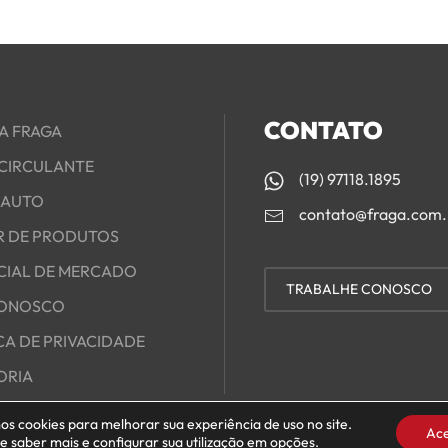
CONTATO
A FRAGA
 CIRCULANTE
(19) 97118.1895
IAUTO
contato@fraga.com.
R DE PRODUTOS
CIAL DE MERCADO
TRABALHE CONOSCO
CONOSCO
CA DE PRIVACIDADE
ORIA
s cookies para melhorar sua experiência de uso no site.
Ace
 saber mais e configurar sua utilização em
opções
.