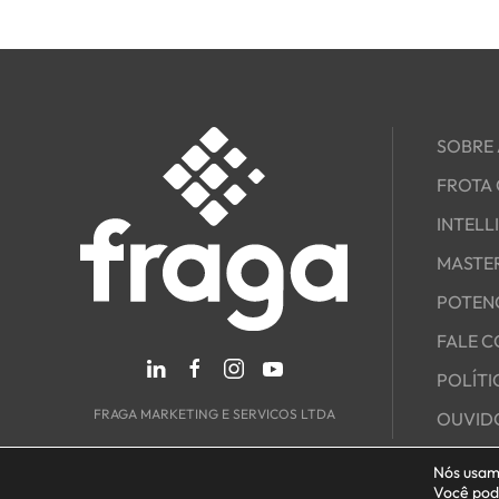
SOBRE 
FROTA
INTELL
MASTE
POTEN
FALE 
POLÍTI
FRAGA MARKETING E SERVICOS LTDA
OUVID
Nós usamo
Você pode