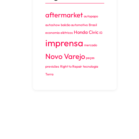
aftermarket
autopapo
autoshow
balcão automotivo
Brasil
Honda Civic
economia
elétricos
iG
imprensa
mercado
Novo Varejo
peças
previsões
Right to Repair
tecnologia
Terra