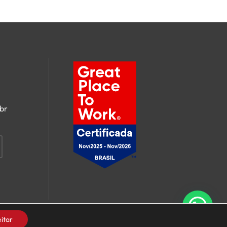
br
itar