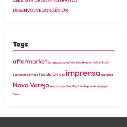
ANALISTA DE ADMINISTRATIVO
DESENVOLVEDOR SÊNIOR
Tags
aftermarket
autopapo
autoshow
balcão automotivo
Brasil
imprensa
Honda Civic
economia
elétricos
iG
mercado
Novo Varejo
peças
previsões
Right to Repair
tecnologia
Terra